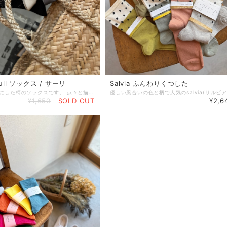
Bull ソックス / サーリ
Salvia ふんわりくつした
波をモチーフにした柄のソックスです。 点々と描いた線で波を表現しています。 上とつま先にはキラキラとラメが編み込まれており、波に反射した光や水面に映る星を表現しています。 履き口もフリルっぽい仕立てでロマンチックな雰囲気のソックスです！ シルケット綿糸で作られているのでサラッとしており毛羽のないきれいな印象です。 カラーはベーシックでとても合わせやすく、どんなコーディネートにも馴染んでくれる使いやすいソックスです。 23〜25cm
¥1,650
SOLD OUT
¥2,6