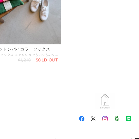
 コットンバイカラーソックス
Homie定番のソックス ＳＰＯＯＮでもいつものソックスとして定番人気です！ コットンでつま先がバイカラーになったシンプルなデザイン ほどよい厚みでさらっとしているのでいつでも履ける頼りになるソックスです！ 履き口にゴムを入れていない編み方のため、締めつけ感がなく跡がつかない足に優しいタイプですが、ずれて落ちていかないのが優秀なポイントです◎ カラーを楽しむシンプルソックスです Length18cm サイズフリー(22.5〜25cm) 綿49%ポリエステル27%アクリル21%ポリウレタン3%
¥1,210
SOLD OUT