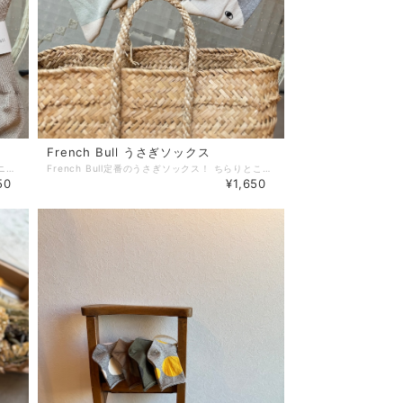
French Bull うさぎソックス
サラサラのリネン糸でざっくりと編み立てたスニーカーソックスです。 夏にぴったりなリネンのサラサラ感が心地よい履き心地。暑い時期でも快適に履いていただけます！ 無地で合わせやすく日々の普段使いに活躍してくれそうです。 サンダルにも合うくるぶし丈と素材感。 カラーバリエーションも豊富なので色ちがいで揃えたくなる夏のソックスです！ 23〜25cm(25.5cmくらいまで大丈夫な感じです) リネン94%ナイロン5%ポリウレタン1%
French Bull定番のうさぎソックス！ ちらりとこちらに視線を送るうさぎの横顔がかわいいデザインです ちょうどくるぶし上くらいにうさぎの顔が見える位置になっているのでパンツを合わせた時でも絵柄が見えやすいのもうれしいポイントです◎ 毛羽の少ないスーピマ綿で薄く編み立てておりすっきりとした履き心地です 綿64%ナイロン32%ポリエステル3%ポリウレタン1% サイズ23〜25cm かかとからの長さ約21cm
50
¥1,650