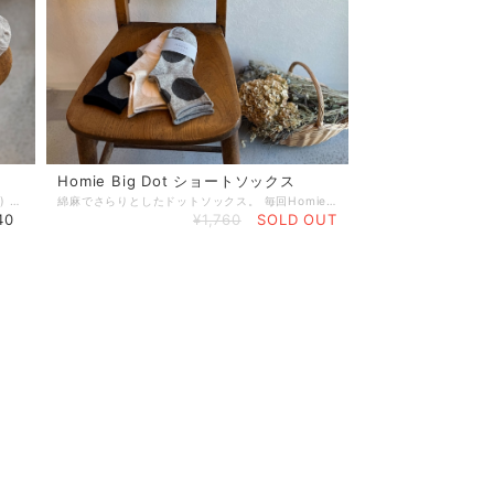
Homie Big Dot ショートソックス
優しい風合いの色と柄で人気のsalvia(サルビア) 極細の繊維を使用し、しめつけのない履き心地です デザイナーのセキユリヲさんが北海道の自然などからインスピレーションを受けた色と柄。 新潟の五泉にあるくつした工房にて丁寧に時間をかけて作られています。 しめつけないゆっくり編みは昔ながらの方法でたっぷりと糸を使い編み立て、蒸気にかけて縮めながら独特の伸びの良さを出しており、手間も時間もたっぷりとかけています。 とにかく柔らかくガーゼのような優しい肌触り しめつけず肌ざわりもふんわりとやわらか。 1度履くとやみつきになりますよ！ 綿／ポリウレタン 22〜25cm
綿麻でさらりとしたドットソックス。 毎回Homieの定番で登場するこちらは大きなドットがポイント！ さりげない配色のカラーリングも魅力です。 ドットの部分にはブークレ糸を使用して表面の表情を少し変えているので素材感がより良く見えます。 締め付け感のない優しい編み地で履き口もくるりとした柔らかい作りです。 かかとからの長さ13.5cm サイズフリー(22.5〜25cm) 綿54%ナイロン26%リネン9%ラミー9%ポリウレタン2%
40
¥1,760
SOLD OUT