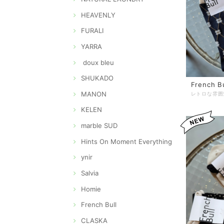
HEAVENLY
FURALI
YARRA
doux bleu
SHUKADO
French 
MANON
KELEN
marble SUD
Hints On Moment Everything
ynir
Salvia
Homie
French Bull
CLASKA