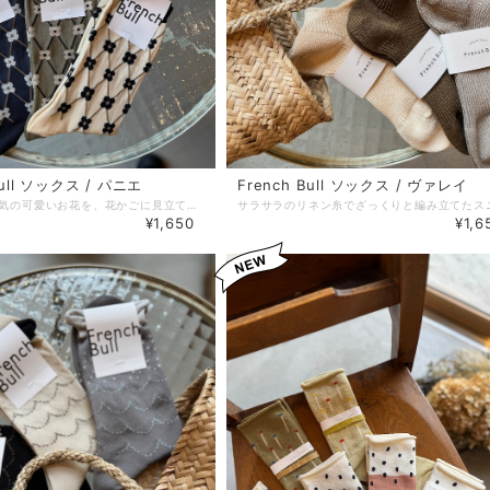
Bull ソックス / パニエ
French Bull ソックス / ヴァレイ
レトロな雰囲気の可愛いお花を、花かごに見立てた柄のソックスです。 毛羽のないシルケットの綿糸で薄く編み立てたソックス。春夏にもぴったりな薄手でサラッとした肌ざわりです。 レトロで可愛い雰囲気と上品さがあり、意外と合わせやすくてポイントになってくれる柄です！ 23〜25cm かかとからの長さ約20cm 綿62%ナイロン38%
¥1,650
¥1,6