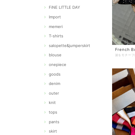
FiNE LITTLE DAY
Import
memeri
T-shirts
salopette&jumperskirt
French 
blouse
onepiece
goods
denim
outer
knit
tops
pants
skirt