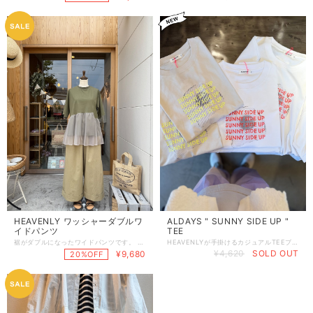
HEAVENLY ワッシャーダブルワ
ALDAYS " SUNNY SIDE UP "
イドパンツ
TEE
裾がダブルになったワイドパンツです。 裾に向けて綺麗に広がるシルエット。ダブルの裾でかたちを保ってくれます。 サラパリッとした肌ざわりの薄手のコットン。ネーミングにワッシャーとある通り、ごく細かなワッシャー生地になっておりカジュアルな印象です。 夏のブラウスやTシャツと気軽に合わせてサラッと履けるパンツです。 すそのダブル部分はサイドで縫い止めてありますので動いても落ちずにきちんと保ってくれます。お洗濯の後はかたちを整えて干すようにして下さい！ 綿100% 総丈94cm , ウエスト66〜124cm , ヒップぐるりと136cm , 股下53cm , すそ幅34cm
HEAVENLYが手掛けるカジュアルTEEブランド ALDAYSの新作TEEが入荷しました！ SUNNY SIDE UP 目玉焼きをモチーフにしたプリントで色の合わせがとってもおしゃれ！ いつもユニークなエッセンスをプラスして楽しいTシャツを作ってくれるALDAYS こちらには『目玉焼きには何をかけて食べる？』とアンケートした結果がタグに。 ちなみに1位は醤油／2位は塩／3位はこしょう でもALDAYSさんちはケチャップだそうですよ〜！ ホワイトベースにグレーの目玉焼きでロゴはレッド！ グレージュのベースにグレーの目玉焼きでロゴはネオンイエロー！ どちらのカラーにするか悩ましい！ シルエットはワイドぎみのボックスでクセなく着られるかたちで、家族でもシェアできそう◎ 綿100% 着丈65cm , 身幅57cm , 肩幅52cm , 袖丈21cm
¥4,620
SOLD OUT
¥9,680
20%OFF