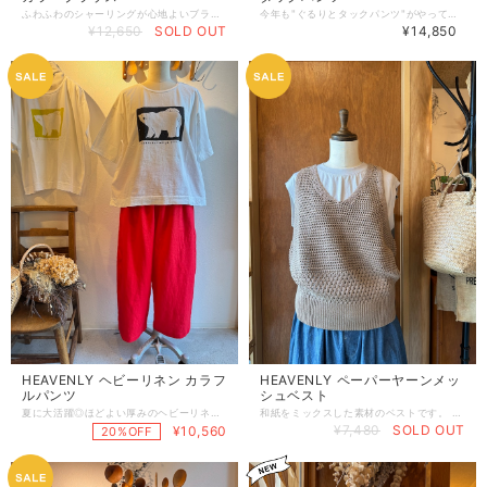
ふわふわのシャーリングが心地よいブラウスです。 こちらはフリルカラーがとても印象的！ 襟まわりと前のボタンに沿ってぐるりとフリルを施した特別感のある甘めなブラウスです。 前後差がありパンツに合わせやすい少し長めの着丈。すっきりとボタンを開けてVナックにするのもおすすめです！ 肩はゆるりと下がっておりふわっとさせた袖は7分袖ほどの丈。長いシーズン使えそうです。 サラふわな着心地は風通しよくとても着心地が良いのでストレスなく着用できますよ！ 大人も取り入れやすいほどよい甘さのブラウスです。 ネイビーとホワイト×ブラックは小さなチェック柄、オフホワイトは織柄とシャーリングのでこぼこ感でうっすらとチェック風に見えます。 綿43%レーヨン56%ポリウレタン1% 着丈66/70cm , 身幅70cm , 肩幅60cm , 袖丈27cm , すそ幅70cm
今年も"ぐるりとタックパンツ"がやってきました！ 毎年恒例のように大好評のこのパンツ。なによりぐるりと１周タックが入ったかたちがとっても可愛いくて個性的なデザイン！ とくにウエスト下の切り替えと後ろのポケットのタックが秀逸です！ ボリュームを出しつつドレープを感じる柔らかさがあり、他にはないシルエットになっています。シンプルになりがちなリネンパンツですがしっかりとデザインされたシルエットは毎年とっても好評です！ ウエストは総ゴムに加えて、内紐でフィット感の調節が可能。リラックスしたい日やすっきりと履きたい日にもウエストの上げ下げがしやすく調節しやすいのもポイントです！ 今年は、こっくりと深いテラコッタブラウン、温かみのあるウォームチャコール、すっきりとしたブラックの3カラーです。 リネン100% ウエスト68〜110cm , ヒップ110cm , 総丈94cm , 股下59cm , わたり49cm , すそ幅22cm
¥12,650
SOLD OUT
¥14,850
HEAVENLY ヘビーリネン カラフ
HEAVENLY ペーパーヤーンメッ
ルパンツ
シュベスト
夏に大活躍◎ほどよい厚みのヘビーリネンを使用したカラフルパンツです！ サラッと涼しいのはもちろんカラフルで元気が出ます◎ 極力シンプルに仕上がっていますが、少し丸みを帯びたやさしいシルエットで、着るひとの気分もやさしく明るくしてくれます！ ヘビーリネンはほどよい厚みで透け感も少なく安心して履いていただけます。お手入れもしやすいので、毎日のようにたくさん履いてたくさん洗って！いい風合いになってくれますよ◎ お洗濯後でもシワが気になる時は、お水をスプレー(霧吹き)してお部屋にかけておけば10分ほどでサッとシワが伸びてくれます。こまめにスプレーすることでいつでも綺麗に履けるのでおすすめです！ 元気なトマトレッド、やさしいベビーピンク、爽やかなマリンネイビーの3カラーです。 リネン100% 総丈93cm , ウエスト68〜114cm , ヒップぐるりと128cm , 股下59cm , わたり40cm
和紙をミックスした素材のベストです。 メッシュ編みで軽く涼しげ。手ざわりもサラサラとして和紙の風合いを感じる素材感です！ メッシュですのでインナーに合わせる色で雰囲気や色のトーンが変わるのも楽しみのひとつです！ お洗濯もイージーケアで実用的なサマーニットベスト。速乾性にも優れ、着ている時も着たあともストレスなくお使いいただけます！ 綿45%分類外繊維(和紙)26%レーヨン29% 着丈56cm , 身幅50cm , アームホール27cm
¥7,480
SOLD OUT
¥10,560
20%OFF