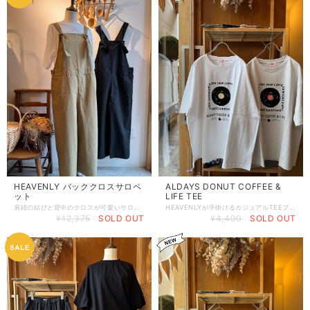
HEAVENLY バッククロスサロペ
ALDAYS DONUT COFFEE &
ット
LIFE TEE
肩紐の結びと背中のクロスが可愛いサロペットです。 ハイカウントツイルという生地で作られており、しっかりしつつとても柔らかくて軽いのでとても着心地が良いです！ 背中のクロスで肩紐がずれにくくストレスなく着ていただけます！ 自分で結んで長さ調節ができるデザイン。その日のインナーや足もとのシューズに合わせて少しずつ調節してくださいね！ やや薄手ですが年間通して着れそうです。 コットン100% 着丈135cm , ウエストぐるりと98cm , ヒップぐるりと108cm , 股下55cm , わたり36cm
HEAVENLYが手掛けるカジュアルTEEブランド ALDAYS の新作TEE " DONUT COFFEE & LIFE " レコードをドーナツに見立てた架空のcoffee & record shop のTシャツという設定！ きちんと営業時間も書いてあります◎ ホワイトベースとグレージュベース。カラーでレコードの中のからーも変わります。 音楽やコーヒーが好きなひとへのプレゼントにもいいかも！ ややワイドでベーシックシルエット。飽きのこない定番TEEになってくれそうです！ 綿100% 着丈65cm , 身幅57cm , 肩幅52cm , 袖丈21cm
¥12,375
SOLD OUT
¥4,400
SOLD OUT