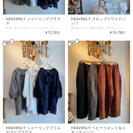
HEAVENLY シャーリングブラウ
HEAVENLY クロップドワイドパ
ス
ンツ
全体に柔らかなシャーリングの入ったふわふわと軽いブラウスです。 さらりとしつつとても柔らかくふんわりとした着心地が魅力です！ 襟の周りや肩先にはとても細かなギャザーを寄せてクシュッとさせたデザインが可愛らしく、袖口にはゴム入りでキュッと上げて着るとさりげないフリル感が出るところもポイントです！ 軽くてふわりと風が通る着心地の良い素材感。 襟もすっきりとしているのでオンオフどちらにもおすすめです。 丈は長すぎず、出したままでもバランスがとりやすい絶妙な着丈です！ 袖の上げ下げで気温調節しやすいのも良いですね◎ ネイビーとホワイト×ブラックはとても小さめなチェック柄、オフホワイトは織柄とシャーリングのでこぼこ感でうっすらとチェック風に見えます。 綿43%レーヨン55%ポリウレタン1% 着丈65 / 70cm , 身幅82cm , 肩幅60cm , 袖丈34cm
独特なパサっと感が肌あたりのよいコットンタイプライター生地を使用した短め丈クロップドワイドパンツです。 表面がとてもなめらかなのにパサっシャリっとした不思議なサラサラ感です。 立体的でふんわりとしたシルエットに仕立てており、短めの着丈で風通しもよく着心地が最高です！ とってもラクで動きやすく、元気に出かけたい日にぴったり◎ 夏の間は素足にサンダルですっきりと、秋からはソックスとの合わせが楽しめる着丈です！ ヘビーユーズ間違いなし！の使えるワイドパンツです◎ ブラウンがかったチャコール、明るめの浅いベージュ、ほんの少しだけツヤ感のある微光沢ブラックの3カラーです。 チャコールは深みがありダークチョコレートのように見えるカラー。室内と外と光の加減でかなり色が変わって見えますので写真を参考にしてみてください！ ☆着用スタッフ身長158cm 綿100% ウエスト68〜124cm , 総丈83cm , 股上36 / 42cm , 股下49cm , わたり46cm , すそ幅35cm
¥12,100
¥10,780
HEAVENLY シャーリングフリル
HEAVENLY ヘビーリネンぐるり
カラーブラウス
タックパンツ