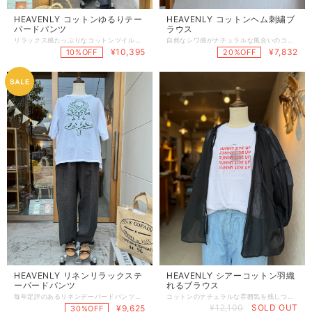
HEAVENLY コットンゆるりテー
HEAVENLY コットンヘム刺繍ブ
パードパンツ
ラウス
リラックス感たっぷりなコットンツイルのゆるりテーパードパンツです！ ウエストのタックが綺麗に入っており腰まわりがとてもラクなのにすっきり◎履き心地の良さはノーストレスです！ 少しパリッと感もあるコットン素材で体のラインをひろわずに、すっぽりと包んでくれる安心感があります。 なんでも合わせられる万能タイプ！ 夏らしいシアー素材のアイテムや甘めの可愛いブラウス、もちろんプリントTEEまで幅広く合わせられて浮かないのがうれしい◎ たくさん履いてガシガシ洗って、と夏はお手入れしやすいパンツは登場回数も多く頼りになるパンツです！ 元気なマスタードイエローと独特なアボカドグリーン、オンオフ使える万能ブラックの3カラーです。 綿100% ウエスト68〜104cm , 総丈91cm , ヒップぐるりと122cm , 股下56cm , わたり39cm
自然なシワ感がナチュラルな風合いのコットンを使用したノースリーブトップス すそのスカラップレースと刺繍がたっぷりと入り丁寧に仕上げられています。 ヒップが隠れる着丈ですっきりとパンツに合わせやすくなっています。 ノースリーブなので夏のシャツや羽織りワンピースなどと合わせるスタイルも涼しげです。 襟元は開きすぎずアームホールはゆったり。汗をかいても気になりません！ コットン100％ 着丈68cm , 身幅60cm , アームホール20cm
¥10,395
¥7,832
10%OFF
20%OFF
HEAVENLY リネンリラックステ
HEAVENLY シアーコットン羽織
ーパードパンツ
れるブラウス
毎年定評のあるリネンデーパードパンツ。 すっきりとしながらもリラックスシルエットで春、夏、秋と日常使いしやすいパンツです。 ウエストは総ゴム仕様ですっぽりと包んでくれる深さがあり、透け感のある春夏のお洋服と合わせても安心して履いていただけます！ 春夏に1番着る機会の多い白いデザインTEEとさらりと合わせて決まりやすいチャコールとブラックをご用意しました！ ほどよいしっかり感で透け感もないので安心です◎ リネン100% ウエスト66〜98cm , ヒップ108cm , 総丈96cm , 股上34 / 41cm , 股下66cm , もものわたり34cm
コットンのナチュラルな雰囲気を残しつつ、シアーで軽やかに仕上げたブラウス。 夏の羽織りとして活躍してくれそうです！ 重ねても重たくならず、ノースリーブの上にもぴったり◎ほどよく肌を隠してくれるので涼やかさとカバー力を兼ね備えた１枚。 ワンピースの上に重ねたりTシャツの上にも！ １枚足すとグッとおしゃれ感が出せるので、少ない点数でも着まわして使えて旅行などにもオススメ◎ 襟はゴムでギャザーを寄せてあり、伸びてくれるので着用時のつっぱり感はありません。 袖口にもゴム入りできゅっとあげられる仕様になっていますので、気温に合わせて長袖から5分袖までお好きな袖丈に調節できます。上げるとふわっとしたお袖になってとても素敵です！ カジュアルなアイテムにもよく合うので、夏らしいシアーなミックススタイルが楽しめます！ コットン100% 着丈65cm , 肩幅57cm , 袖丈46cm
¥12,100
SOLD OUT
¥9,625
30%OFF