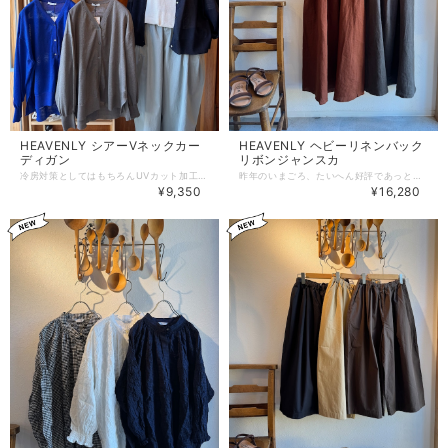
HEAVENLY シアーVネックカー
HEAVENLY ヘビーリネンバック
ディガン
リボンジャンスカ
冷房対策としてはもちろんUVカット加工素材で日差しを避けて紫外線対策もできるカーディガンです。 ごく薄手で軽く、ポリエステル×麻のミックスした細い糸を使用しているためシャリッとした清涼感のある肌ざわり。 上品なシアー感で夏のカーディガンとして最適です！ 身幅を広くとっているためサッと羽織りやすく合わせるアイテムを選びません。 爽やかで涼しげなロイヤルブルー、温かみがあり肌なじみも良いブラウンがかったチャコール、シアー感が綺麗でややネイビーに近いブラック、の3カラーです。 自宅でお手入れOKです。 ポリエステル91%麻9% 着丈60 / 66cm , 身幅60cm , 肩幅56cm , 袖丈50cm
昨年のいまごろ、たいへん好評であっという間の完売となったバックリボンジャンスカ！ カラーを一新して今季も登場しました！ 胸もとのタックからきれいに流れるドレープが大人っぽく、背中のリボンですこし可愛らしさをプラス。 全体のシルエットがするんと落ち感がありふくらみすぎないところが好評なんです！ ヘビーリネンのざっくりとした肌ざわりは夏から秋冬へとつながるほどよい厚みの素材感で安心感のある着心地◎ 透け感もほぼないので真夏でもたくさん重ねなくても大丈夫なのもうれしい◎ 後ろのリボンで長さ調節ができるデザイン。合わせるアイテムによってお好きな着丈に変えられます！ いち早く秋の雰囲気を感じられるテラコッタブラウンと深みのあるウォームチャコールの2カラーです。 どちらも大人っぽくまとまるおすすめカラーです！ リネン100% 本体胸当てから裾まで107cm+肩ひもで調節 総丈として115cmくらいから130cmくらいまで対応できるかと思います。 身幅59cm , すそ幅72cm
¥9,350
¥16,280