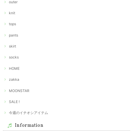
outer
knit
tops
pants
skirt
socks
HOME
zakka
MOONSTAR
SALE !
今週のイチオシアイテム
Information