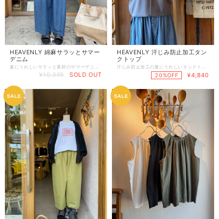
HEAVENLY 綿麻サラッとサマー
HEAVENLY 汗じみ防止加工タン
デニム
クトップ
夏にうれしいサラッと素材のサマーデニム！ ウエストフリーのイージーパンツでサッと履けて着ている間もとってもラク！ 特に夏は少しでもラクに肌ざわりよく着たい！ちょうど良い6.5オンスの厚みは、ラインは出ないのに涼しくて夏はもちろん春と秋も使いやすい◎本当にちょうどいい素材感なんです！ ナチュラルな雰囲気で着られるサマーデニムです。 麻55%綿45% 総丈92cm , ウエスト68〜100cm , ヒップぐるりと130cm , 股下55cm
汗じみ防止加工の夏にうれしいタンクトップです！表面は汗じみ防止加工、内側は汗を吸ってくれる特殊な両面加工をほどこした暑い季節に頼りになる仕様です！ 少し大きめにとった肩幅に設定することで肩や腕を華奢に見せてくれる効果があります。 肩先を覆うこだわりのカッティングで１枚でも着やすく作られています。 バストからウエストにかけてピッタリしないサイズ感にしてあるのもポイント！ 羽織りものの中に合わせても前を気にせず開けて着れたり、１枚でも着やすくなっています。 さらには胸もとが浮かないので動いても安心◎ 首まわりが開いていると落ち着かないという方におすすめのデザインです！ 前後差がある着丈で自然にヒップまわりをカバー。スリットが入る事で動きやすさも考えられています。 何かと必要なノースリーブ、機能性も高くこだわりのシルエット作りでナチュラルなスタイルが作れる頼れるトップスです。 コットン100% 着丈62 / 66cm , 身幅50cm , 肩幅40cm
¥10,395
SOLD OUT
¥4,840
20%OFF