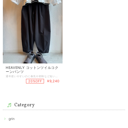
HEAVENLY コットンツイルコク
ーンパンツ
通年使いやすいのに春先や初秋など短い期間にしか発売されないコットンツイル素材のパンツです！とても使いやすくて1年中着れるのでおすすめの素材です◎ しっかりした生地ですがなめらかさとパリッと感を合わせ持つところが魅力です。 とても丈夫で表面の変化が出てきにくいので、かなり長く着ていただけるのも良いかと思います。 今回はコクーンシルエットのパンツです！ ウエストタックからすそに向けて繭のように丸く閉じていくラインはバランスもとりやすく、どなたにも取り入れやすいデザインだと思います！ 履きやすさはもちろんですが、何と合わせてもさっぱりとしたお洒落感ある雰囲気にしてくれるのがうれしいポイント！ 大人にも挑戦していただきたい可愛らしさのあるラベンダーと万能で頼りになるブラックの2カラーです。 綿100% 総丈92cm , ウエスト68〜100cm , ヒップぐるり120cm , 股上 36/42cm , 股下60cm , わたり39cm
¥9,240
20%OFF
Category
grin