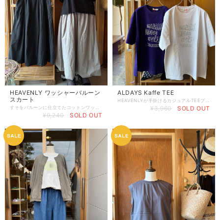
HEAVENLY ワッシャーバルーン
ALDAYS Kaffe TEE
スカート
HEAVENLYが手掛けるカジュアルTEEブランド ALDAYS より新作TEEです。 スウェーデン語で " 朝はコーヒーで目覚め、昼はコーヒーでやる気を出し、夜はコーヒーでぼんやり考える " みたいな事が書いてあります。 さすがコーヒーが欠かせないスウェーデンらしい言葉ですね◎ シルエットはざっくりとしたワイドTEE ゆるりとした着心地がうれしいカジュアルさです！ カラーはホワイトベースとパープルベース(ややブルーよりのパープルです)の2カラー コットン100% 着丈65cm , 身幅57cm , 肩幅52cm , 袖丈21cm
すそをバルーンに仕立てたコットンワッシャー素材の軽いスカートです。 夏らしいワッシャー素材はやわらかなコットン100%。裏地までコットンなので肌ざわりもサラッと快適です。 すそのバルーンでほどよくボリュームをもたせておりAラインなシルエットになります。 かろやかで元気にお出かけしたい日にぴったりですね◎ すそに向けてふんわりとした形なので合わせるトップスはややショートな着丈のものや、すっきりとした形のブラウスなどがおすすめです！ 夏のTシャツスタイルもこだわりデザインのスカートと合わせれば大人なナチュラル感◎ スポーティなサンダルとソックスで合わせたり、スニーカーでサラッと合わせるのも素敵です！ 薄いコットンワッシャー素材を２枚合わせて仕立てているので透け感はまったくないので安心です。春や秋までシーズンも長く着ていただけると思います。 綿100% 総丈81cm , ウエスト68〜104cm , すそ幅82cm(平置きにて計測)
¥3,960
SOLD OUT
¥9,240
SOLD OUT