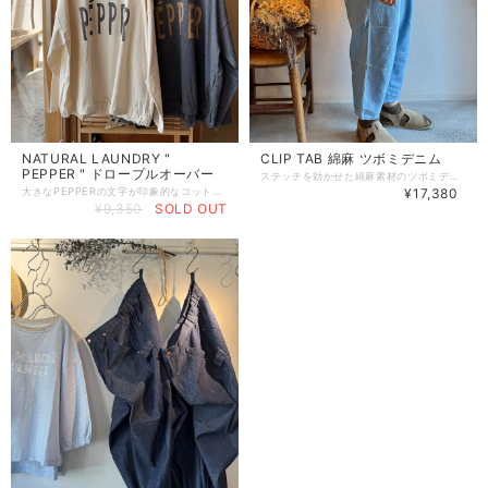
NATURAL LAUNDRY "
CLIP TAB 綿麻 ツボミデニム
PEPPER " ドロープルオーバー
ステッチを効かせた綿麻素材のツボミデニム。 やや短めのさっぱりとした夏のデニムです。 ヒップはふっくらと丸みを帯びた形で下がり気味につけたポケットがポイント◎ すそに向けて自然なシルエットに仕立て、全体にリラックス感のあるデザイン。 綿麻のサラッとした素材感で暑い夏にも着ていただきやすくなっています！ サンダルやショートソックスとの合わせでナチュラルに着て欲しいデニムです。 綿62%麻38% ウエスト74〜90cm , 総丈86cm . 股下50cm ヒップぐるりと116cm , もものわたり34cm , すそ幅20cm
大きなPEPPERの文字が印象的なコットンプルオーバーです。 ゆったりしたシルエットで１枚で着こなせるサイズ感。ナチュラルな風合いの素材感と、長く愛用してきたようなこなれ感がよくマッチしたプルオーバーです！ すそのストリングスで絞ると着丈が短めになり、ひと味ちがった着こなしが楽しめます◎ コットン生地のベースと文字のプリントの色の組み合わせが渋めで絶妙なカラーリング。 カジュアル感を大人っぽく楽しめそうです。 綿100% 着丈60cm , 身幅63cm , 肩幅59cm , 袖丈48cm
¥17,380
¥9,350
SOLD OUT