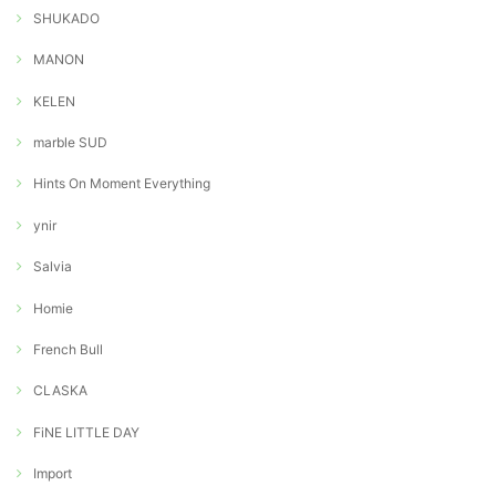
SHUKADO
MANON
KELEN
marble SUD
Hints On Moment Everything
ynir
Salvia
Homie
French Bull
CLASKA
FiNE LITTLE DAY
Import