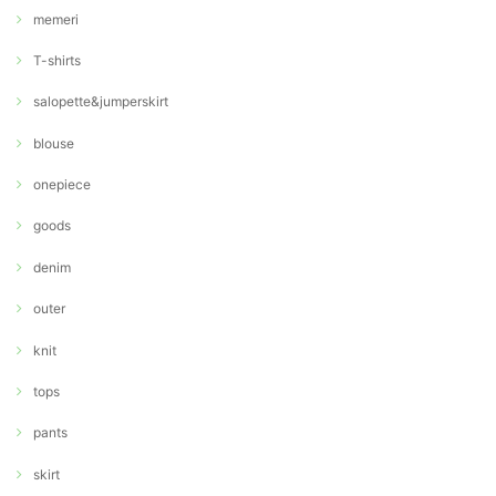
memeri
T-shirts
salopette&jumperskirt
blouse
onepiece
goods
denim
outer
knit
tops
pants
skirt