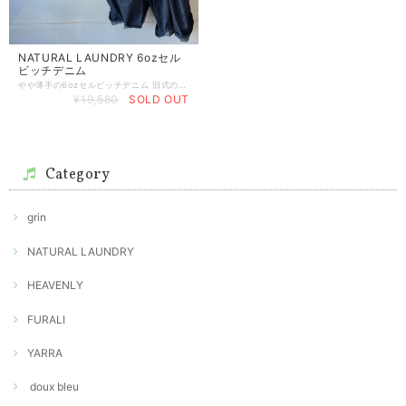
NATURAL LAUNDRY 6ozセル
ビッチデニム
やや薄手の6ozセルビッチデニム 旧式のシャトル機でゆっくりゆっくり織り上げられた井原産のセルビッチデニムです シャトル機で織られたデニムは薄くてもコシがあり、洗うたびに立体感のある表情が出ていくところです 丁寧な作りのデニムは履いていると存在感があり自然と目をひく雰囲気を持っています サラサラとした肌ざわりは快適な履き心地で夏でもデニムを楽しめます！ NATURAL LAUNDRYのこだわりの詰まったデニムです◎ カラーは ワンウォッシュ(濃いインディゴ)のみ サイズは②と④ ④ですと身長の高い方にもしっかり長めに履いていただけます。メンズ対応サイズです。 綿100% ②総丈96cm , ウエスト74〜88cm ④総丈102cm , ウエスト80〜94cm
¥19,580
SOLD OUT
Category
grin
NATURAL LAUNDRY
HEAVENLY
FURALI
YARRA
doux bleu